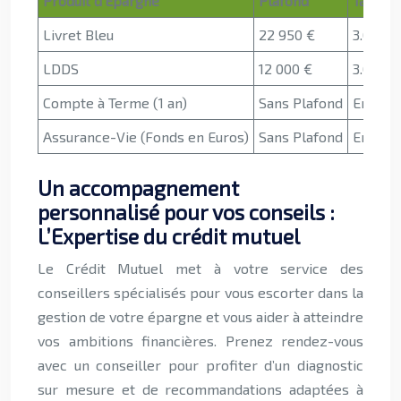
Produit d’Épargne
Plafond
Taux d’
Livret Bleu
22 950 €
3.00% (
LDDS
12 000 €
3.00% (
Compte à Terme (1 an)
Sans Plafond
Entre 2
Assurance-Vie (Fonds en Euros)
Sans Plafond
Entre 1
Un accompagnement
personnalisé pour vos conseils :
L’Expertise du crédit mutuel
Le Crédit Mutuel met à votre service des
conseillers spécialisés pour vous escorter dans la
gestion de votre épargne et vous aider à atteindre
vos ambitions financières. Prenez rendez-vous
avec un conseiller pour profiter d’un diagnostic
sur mesure et de recommandations adaptées à