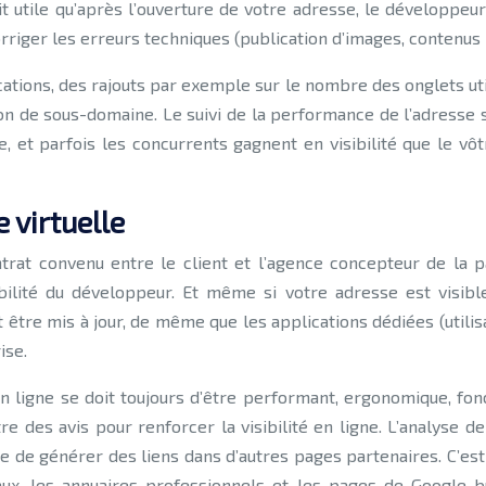
ait utile qu’après l’ouverture de votre adresse, le développeu
rriger les erreurs techniques (publication d’images, contenus
ations, des rajouts par exemple sur le nombre des onglets util
ion de sous-domaine. Le suivi de la performance de l’adresse 
 parfois les concurrents gagnent en visibilité que le vôtre.
 virtuelle
ntrat convenu entre le client et l’agence concepteur de la 
bilité du développeur. Et même si votre adresse est visib
tre mis à jour, de même que les applications dédiées (utilisat
ise.
n ligne se doit toujours d’être performant, ergonomique, fon
 des avis pour renforcer la visibilité en ligne. L’analyse de
ire de générer des liens dans d’autres pages partenaires. C’est
aux, les annuaires professionnels et les pages de Google bu