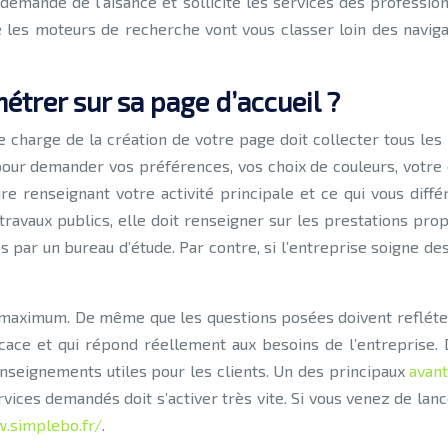
 demande de l’aisance et sollicite les services des profession
 les moteurs de recherche vont vous classer loin des naviga
étrer sur sa page d’accueil ?
se charge de la création de votre page doit collecter tous le
our demander vos préférences, vos choix de couleurs, votre c
e renseignant votre activité principale et ce qui vous diffé
travaux publics, elle doit renseigner sur les prestations prop
 par un bureau d’étude. Par contre, si l’entreprise soigne des
ximum. De même que les questions posées doivent refléter le
ace et qui répond réellement aux besoins de l’entreprise. D
seignements utiles pour les clients. Un des principaux
avant
vices demandés doit s’activer très vite. Si vous venez de la
.simplebo.fr/
.